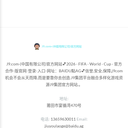
J9.com·(中国有限公司)官方网站💕2026 · FIFA · World · Cup · 官方
合作-版官网-登录-入口-网址：BAIDU點AG💕信誉,安全,保障,j9com
机会不会从天而降,而是要靠你去创造.J9集团平台融合多样化游戏资
源J9集团官方网站.。
地址:
莆田市宴循湾470号
电话
13659630011
Email
jiuyoulaoge@baidu.ag