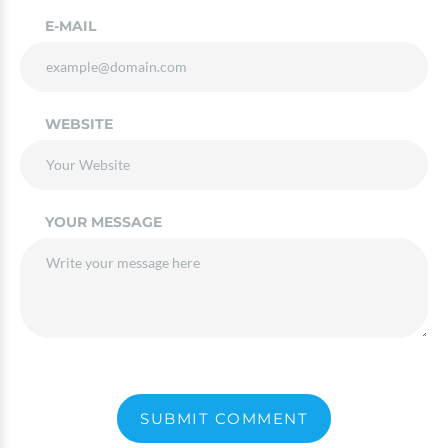
E-MAIL
WEBSITE
YOUR MESSAGE
SUBMIT COMMENT