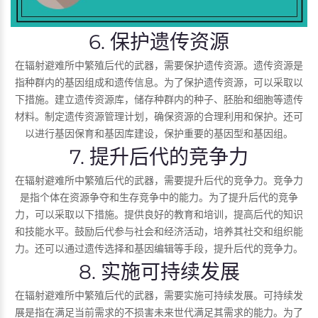
6. 保护遗传资源
在辐射避难所中繁殖后代的武器，需要保护遗传资源。遗传资源是
指种群内的基因组成和遗传信息。为了保护遗传资源，可以采取以
下措施。建立遗传资源库，储存种群内的种子、胚胎和细胞等遗传
材料。制定遗传资源管理计划，确保资源的合理利用和保护。还可
以进行基因保育和基因库建设，保护重要的基因型和基因组。
7. 提升后代的竞争力
在辐射避难所中繁殖后代的武器，需要提升后代的竞争力。竞争力
是指个体在资源争夺和生存竞争中的能力。为了提升后代的竞争
力，可以采取以下措施。提供良好的教育和培训，提高后代的知识
和技能水平。鼓励后代参与社会和经济活动，培养其社交和组织能
力。还可以通过遗传选择和基因编辑等手段，提升后代的竞争力。
8. 实施可持续发展
在辐射避难所中繁殖后代的武器，需要实施可持续发展。可持续发
展是指在满足当前需求的不损害未来世代满足其需求的能力。为了