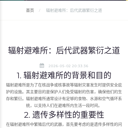
首页
辐射避难所：后代武器繁衍之道
辐射避难所：后代武器繁衍之道
2026-05-02 20:33:36
1. 辐射避难所的背景和目的
辐射避难所是为了在核战争或核事故等辐射灾害发生时提供安全庇
护的设施。其主要目的是保护人们免受辐射的伤害，确保他们的生
存和繁衍。辐射避难所通常设计有足够的食物、水源和空气循环系
统，以支持人们在避难所内生活一段时间。
2. 遗传多样性的重要性
在辐射避难所中繁殖后代的武器，首先要考虑的是遗传多样性的问