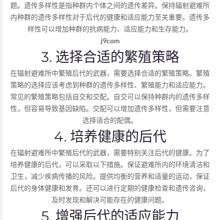
题。遗传多样性是指种群内个体之间的遗传差异。保持辐射避难所
内种群的遗传多样性对于后代的健康和适应能力至关重要。遗传多
样性可以增加种群的抗病能力、适应能力和生存能力。
j9com
3. 选择合适的繁殖策略
在辐射避难所中繁殖后代的武器，需要选择合适的繁殖策略。繁殖
策略的选择应该考虑到种群的遗传多样性、繁殖能力和适应能力。
常见的繁殖策略包括自交和交配。自交可以保持种群内的遗传多样
性，但容易导致基因缺陷。交配可以增加遗传多样性，但需要注意
选择适合的配偶。
4. 培养健康的后代
在辐射避难所中繁殖后代的武器，需要特别关注后代的健康。为了
培养健康的后代，可以采取以下措施。保证避难所内的环境清洁和
卫生，减少疾病传播的风险。提供均衡的营养和适量的运动，保证
后代的身体健康和发育。还可以进行定期的健康检查和遗传咨询，
及时发现和解决可能存在的健康问题。
5. 增强后代的适应能力