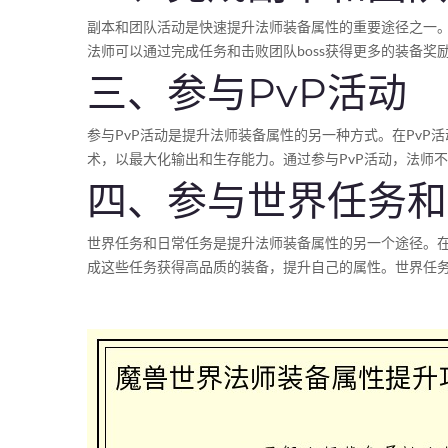
副本和团队活动是快速提升法师装备属性的重要途径之一。
法师可以通过完成任务和击败团队boss获得更多的装备
三、参与PvP活动
参与PvP活动是提升法师装备属性的另一种方式。在Pv
术，以最大化输出和生存能力。通过参与PvP活动，法师
四、参与世界任务和
世界任务和日常任务是提升法师装备属性的另一个途径。
成这些任务获得高品质的装备，提升自己的属性。世界任