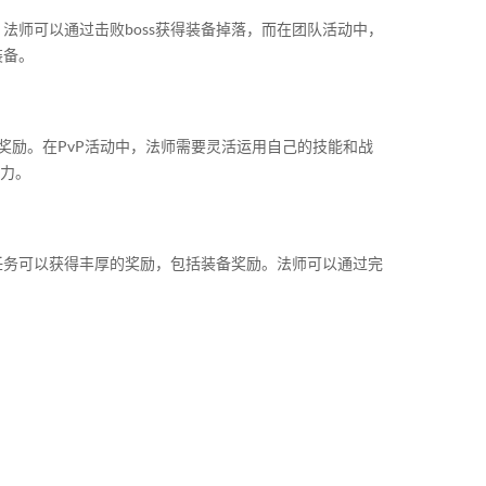
师可以通过击败boss获得装备掉落，而在团队活动中，
装备。
奖励。在PvP活动中，法师需要灵活运用自己的技能和战
能力。
任务可以获得丰厚的奖励，包括装备奖励。法师可以通过完