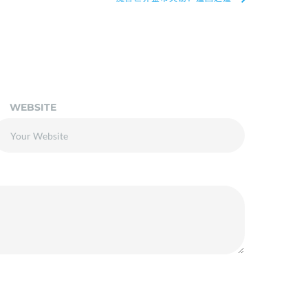
WEBSITE