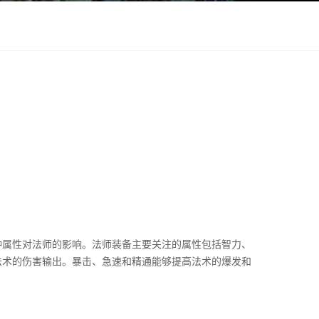
种属性对法师的影响。法师装备主要关注的属性包括智力、
法术的伤害输出。暴击、急速和精通能够提高法术的爆发和