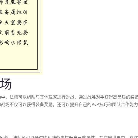
场
场中，法师可以组队与其他玩家进行对战，通过战胜对手获得高品质的装
战场不仅可以获得装备奖励，还可以提升自己的PvP技巧和团队合作能
奖励外，法师还可以通过购买装备来提升自己的属性。在魔兽世界中，有