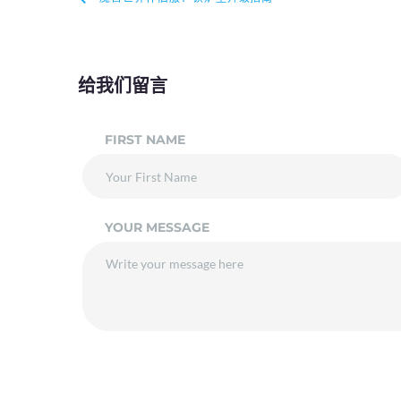
给我们留言
FIRST NAME
YOUR MESSAGE