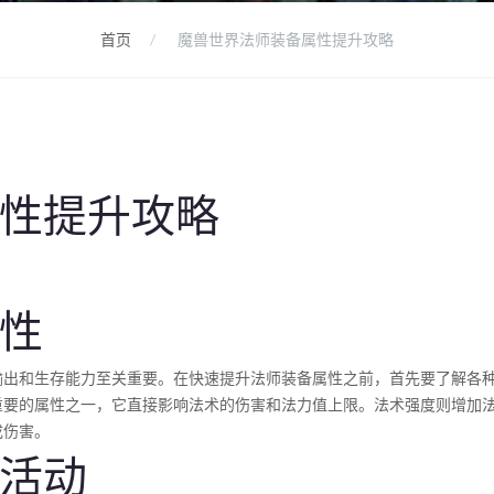
首页
魔兽世界法师装备属性提升攻略
性提升攻略
性
输出和生存能力至关重要。在快速提升法师装备属性之前，首先要了解各
重要的属性之一，它直接影响法术的伤害和法力值上限。法术强度则增加
成伤害。
活动