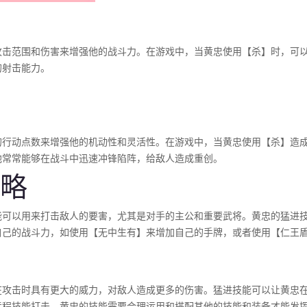
攻击范围和伤害来增强他的战斗力。在游戏中，当黄忠使用【杀】时，可
的射击能力。
的行动点数来增强他的机动性和灵活性。在游戏中，当黄忠使用【杀】造
他常常能够在战斗中迅速冲锋陷阵，给敌人造成重创。
策略
能可以用来打击敌人的要害，尤其是对手的主公和重要武将。黄忠的猛进
自己的战斗力，如使用【无中生有】来增加自己的手牌，或者使用【仁王
点
在攻击时具有更大的威力，对敌人造成更多的伤害。猛进技能可以让黄忠
远程技能打击。黄忠的技能需要合理运用和搭配其他的技能和装备才能发