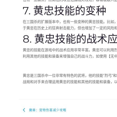
7. 黄忠技能的变种
在三国杀的扩展版本中，也有一些变种的黄忠技能。比如，
于黄忠在历史上的狂奔射击能力，但也增加了一定的风险
8. 黄忠技能的战术
黄忠的技能在游戏中的战术应用非常丰富。黄忠可以利用
利用其他的技能和装备来增强自己的战斗力，如使用【无
黄忠是三国杀中一位非常有特色的武将，他的技能“烈弓”
战局和对手来合理运用黄忠的技能和其他的技能和装备，
魔兽：宠物伤害减少攻略