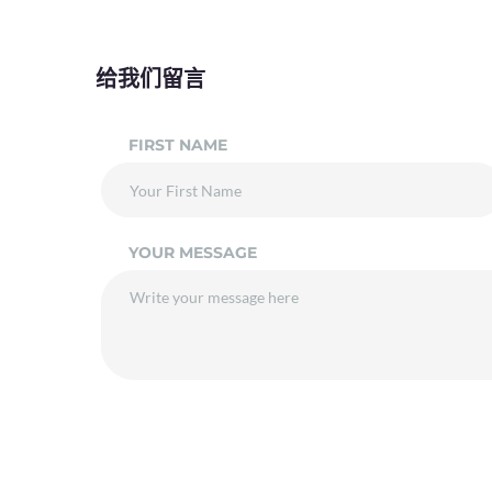
给我们留言
FIRST NAME
YOUR MESSAGE