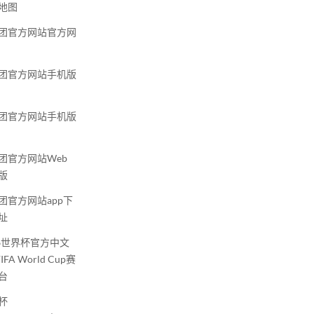
地图
集团官方网站官方网
集团官方网站手机版
集团官方网站手机版
集团官方网站Web
版
集团官方网站app下
址
26世界杯官方中文
FIFA World Cup赛
台
杯