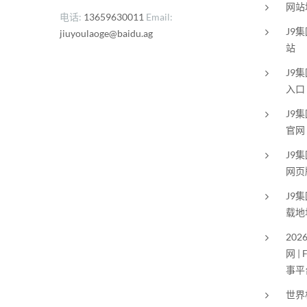
网站
电话
13659630011
Email
J9
jiuyoulaoge@baidu.ag
站
J9
入口
J9
官网
J9
网页
J9
载地
20
网 | 
事平
世界