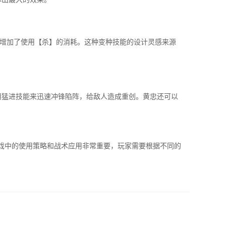
也增加了使用【杀】的消耗。这种变种技能的设计灵感来源
用猛进技能来迅速冲锋陷阵，给敌人造成重创。黄忠还可以
。
游戏中的使用策略和战术应用非常重要，玩家需要根据不同的