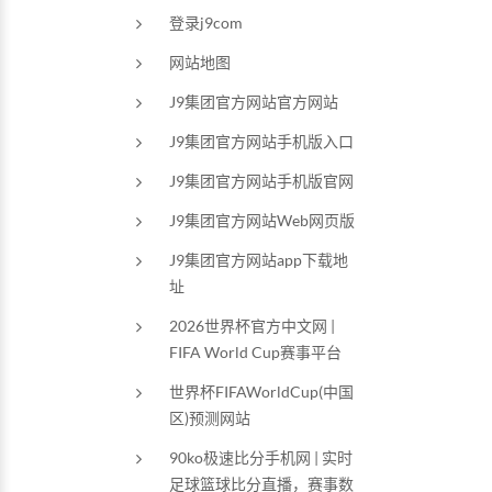
登录j9com
网站地图
J9集团官方网站官方网站
J9集团官方网站手机版入口
J9集团官方网站手机版官网
J9集团官方网站Web网页版
J9集团官方网站app下载地
址
2026世界杯官方中文网 |
FIFA World Cup赛事平台
世界杯FIFAWorldCup(中国
区)预测网站
90ko极速比分手机网 | 实时
足球篮球比分直播，赛事数