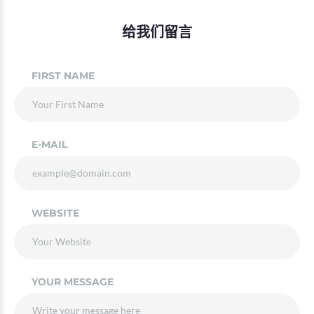
给我们留言
FIRST NAME
E-MAIL
WEBSITE
YOUR MESSAGE