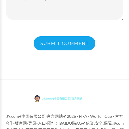
SUBMIT COMMENT
J9.com·(中国有限公司)官方网站💕2026 · FIFA · World · Cup · 官方
合作-版官网-登录-入口-网址：BAIDU點AG💕信誉,安全,保障,j9com