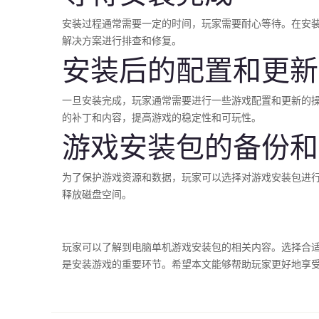
安装过程通常需要一定的时间，玩家需要耐心等待。在安
解决方案进行排查和修复。
安装后的配置和更新
一旦安装完成，玩家通常需要进行一些游戏配置和更新的
的补丁和内容，提高游戏的稳定性和可玩性。
游戏安装包的备份和
为了保护游戏资源和数据，玩家可以选择对游戏安装包进
释放磁盘空间。
玩家可以了解到电脑单机游戏安装包的相关内容。选择合
是安装游戏的重要环节。希望本文能够帮助玩家更好地享