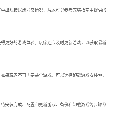
程中出现错误或异常情况，玩家可以参考安装指南中提供的
获得更好的游戏体验。玩家还应及时更新游戏，以获取最新
。如果玩家不再需要某个游戏，可以选择卸载游戏安装包，
等待安装完成、配置和更新游戏、备份和卸载游戏等步骤都