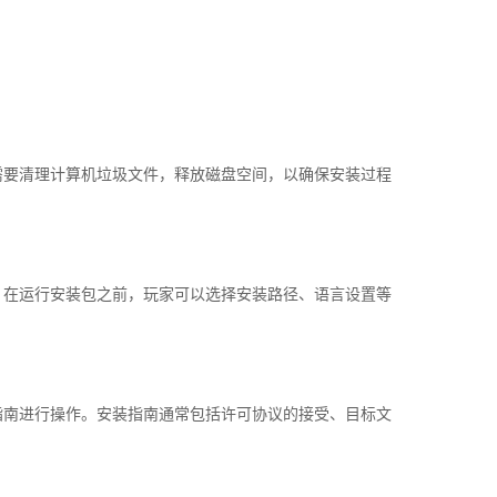
需要清理计算机垃圾文件，释放磁盘空间，以确保安装过程
。在运行安装包之前，玩家可以选择安装路径、语言设置等
指南进行操作。安装指南通常包括许可协议的接受、目标文