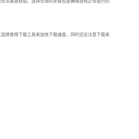
他合法渠道获取。选择合适的安装包是确保游戏正常运行的
以选择使用下载工具来加快下载速度，同时还应注意下载来