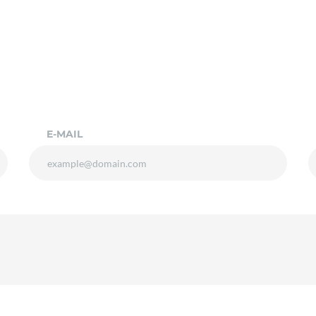
E-MAIL