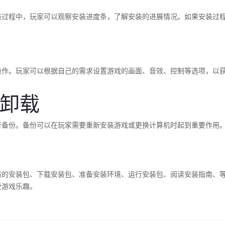
装过程中，玩家可以观察安装进度条，了解安装的进展情况。如果安装过
操作。玩家可以根据自己的需求设置游戏的画面、音效、控制等选项，以
卸载
行备份。备份可以在玩家需要重新安装游戏或更换计算机时起到重要作用
适的安装包、下载安装包、准备安装环境、运行安装包、阅读安装指南、
受游戏乐趣。