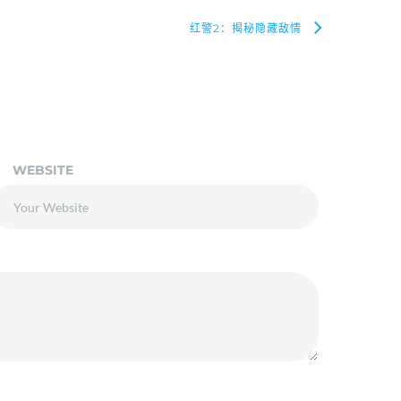
红警2：揭秘隐藏敌情
WEBSITE