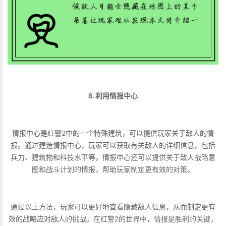
8. 利用情报中心
情报中心是红警2中的一个特殊建筑，可以提供玩家关于敌人的情
报。通过建造情报中心，玩家可以获取有关敌人的详细信息，包括
兵力、建筑物和科技水平等。情报中心还可以提供关于敌人战略意
图和战斗计划的情报，帮助玩家制定更有效的对策。
通过以上方法，玩家可以更好地查看隐藏敌人信息，从而制定更有
效的战略应对敌人的挑战。在红警2的世界中，情报是胜利的关键，