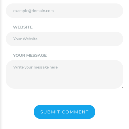
WEBSITE
YOUR MESSAGE
SUBMIT COMMENT