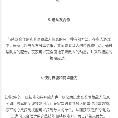
备。
5. 与队友合作
与队友合作是查看隐藏敌人信息的另一种有效方法。在多人游戏
中，玩家可以与队友分享情报，共同查看敌人的位置和行动。通过
与队友的配合，玩家可以更全面地了解敌人的动态，并采取相应的
策略应对。
6. 使用技能和特殊能力
红警2中的一些技能和特殊能力也可以帮助玩家查看隐藏敌人信息。
例如，盟军的间谍技能可以让玩家暂时看到敌人的单位和建筑物，
苏军的心灵控制技能可以控制敌人的单位，从而获取更多的情报。
玩家可以合理运用这些技能和特殊能力，为自己带来优势。