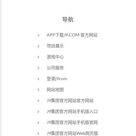
导航
APP下载J9.COM·官方网站
项目展示
游戏中心
公司服务
登录j9com
网站地图
J9集团官方网站官方网站
J9集团官方网站手机版入口
J9集团官方网站手机版官网
J9集团官方网站Web网页版