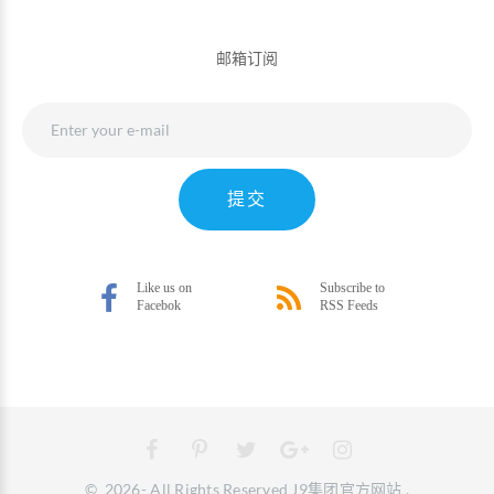
邮箱订阅
提交
©
2026
- All Rights Reserved
J9集团官方网站
.