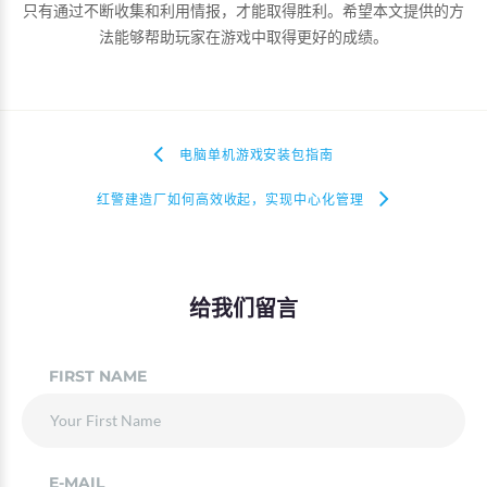
只有通过不断收集和利用情报，才能取得胜利。希望本文提供的方
法能够帮助玩家在游戏中取得更好的成绩。
电脑单机游戏安装包指南
红警建造厂如何高效收起，实现中心化管理
给我们留言
FIRST NAME
E-MAIL