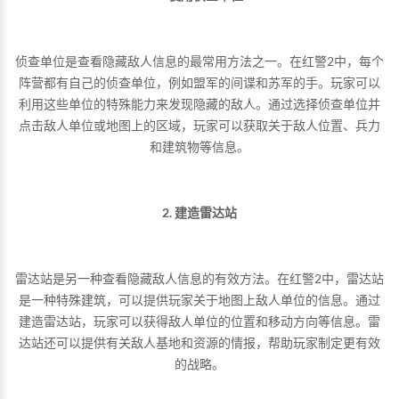
侦查单位是查看隐藏敌人信息的最常用方法之一。在红警2中，每个
阵营都有自己的侦查单位，例如盟军的间谍和苏军的手。玩家可以
利用这些单位的特殊能力来发现隐藏的敌人。通过选择侦查单位并
点击敌人单位或地图上的区域，玩家可以获取关于敌人位置、兵力
和建筑物等信息。
2. 建造雷达站
雷达站是另一种查看隐藏敌人信息的有效方法。在红警2中，雷达站
是一种特殊建筑，可以提供玩家关于地图上敌人单位的信息。通过
建造雷达站，玩家可以获得敌人单位的位置和移动方向等信息。雷
达站还可以提供有关敌人基地和资源的情报，帮助玩家制定更有效
的战略。