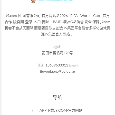
J9.com·(中国有限公司)官方网站💕2026 · FIFA · World · Cup · 官方
合作-版官网-登录-入口-网址：BAIDU點AG💕信誉,安全,保障,j9com
机会不会从天而降,而是要靠你去创造.J9集团平台融合多样化游戏资
源J9集团官方网站.。
地址:
莆田市宴循湾470号
电话
13659630011
Email
jiuyoulaoge@baidu.ag
导航
APP下载J9.COM·官方网站