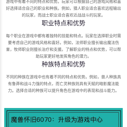
游戏中有着不同的特点和优势。玩家可以根据自己的游戏风格和喜
好选择适合自己的职业和种族。例如，猎人职业适合喜欢远程输出
的玩家，而战士职业适合喜欢近战战斗的玩家。
职业特点和优势
每个职业在游戏中都有着独特的技能和特点。玩家在选择职业时需
要考虑自己的游戏风格和喜好。例如，法师职业擅长输出魔法伤
害，牧师职业则擅长治疗和支援。了解职业的特点和优势，可以帮
助玩家更好地发挥角色的潜力。
种族特点和优势
不同的种族在游戏中也有着不同的特点和优势。例如，兽人种族具
有鲁莽和战斗力强的特点，而亡灵种族则具有天赋的暗影魔法能
力。选择合适的种族可以提升角色在游戏中的表现和战斗能力。