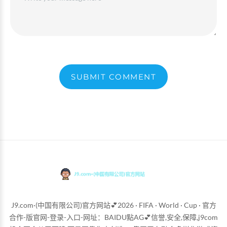
SUBMIT COMMENT
J9.com·(中国有限公司)官方网站💕2026 · FIFA · World · Cup · 官方
合作-版官网-登录-入口-网址：BAIDU點AG💕信誉,安全,保障,j9com