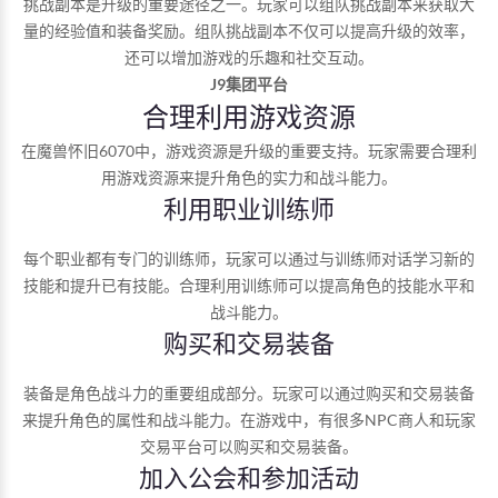
挑战副本是升级的重要途径之一。玩家可以组队挑战副本来获取大
量的经验值和装备奖励。组队挑战副本不仅可以提高升级的效率，
还可以增加游戏的乐趣和社交互动。
J9集团平台
合理利用游戏资源
在魔兽怀旧6070中，游戏资源是升级的重要支持。玩家需要合理利
用游戏资源来提升角色的实力和战斗能力。
利用职业训练师
每个职业都有专门的训练师，玩家可以通过与训练师对话学习新的
技能和提升已有技能。合理利用训练师可以提高角色的技能水平和
战斗能力。
购买和交易装备
装备是角色战斗力的重要组成部分。玩家可以通过购买和交易装备
来提升角色的属性和战斗能力。在游戏中，有很多NPC商人和玩家
交易平台可以购买和交易装备。
加入公会和参加活动