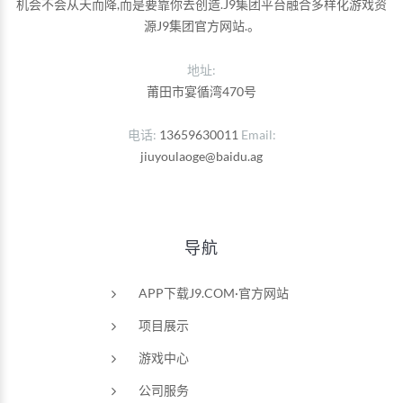
机会不会从天而降,而是要靠你去创造.J9集团平台融合多样化游戏资
源J9集团官方网站.。
地址:
莆田市宴循湾470号
电话
13659630011
Email
jiuyoulaoge@baidu.ag
导航
APP下载J9.COM·官方网站
项目展示
游戏中心
公司服务