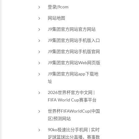
登录j9com
网站地图
J9集团官方网站官方网站
J9集团官方网站手机版入口
J9集团官方网站手机版官网
J9集团官方网站Web网页版
J9集团官方网站app下载地
址
2026世界杯官方中文网 |
FIFA World Cup赛事平台
世界杯FIFAWorldCup(中国
区)预测网站
90ko极速比分手机网 | 实时
足球篮球比分直播，赛事数