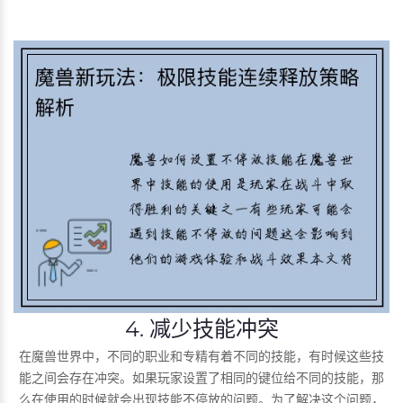
4. 减少技能冲突
在魔兽世界中，不同的职业和专精有着不同的技能，有时候这些技
能之间会存在冲突。如果玩家设置了相同的键位给不同的技能，那
么在使用的时候就会出现技能不停放的问题。为了解决这个问题，