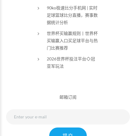
90ko极速比分手机网 | 实时
足球篮球比分直播，赛事数
据统计分析
世界杯买输赢规则丨世界杯
买输赢入口买足球平台与热
门比赛推荐
2026世界杯投注平台◇冠
亚军玩法
邮箱订阅
提交