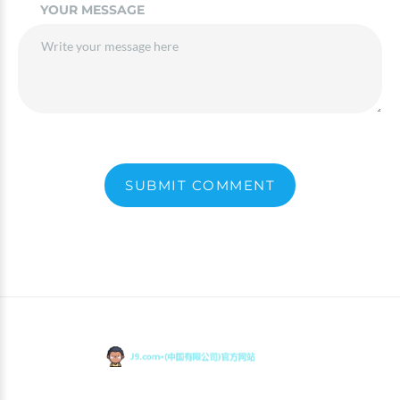
YOUR MESSAGE
SUBMIT COMMENT