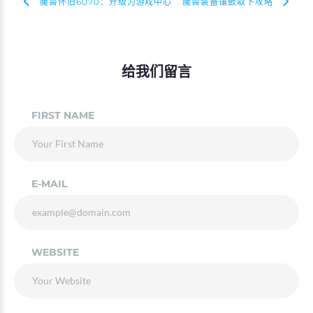
魔兽怀旧6070：升级为游戏中心
魔兽装备镶嵌取下攻略
给我们留言
FIRST NAME
E-MAIL
WEBSITE