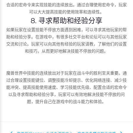
合适的宏命令来实现技能的连续放出。通过合理使用宏命令，玩家
可以大大提高技能的使用效率和连续性。
8. 寻求帮助和经验分享
如果玩家在设置技能不停放方面遇到困难，可以寻求其他玩家的帮
助和经验分享。在游戏中，有很多社交平台和论坛可以与其他玩家
交流和讨论。玩家可以向其他有经验的玩家请教，了解他们的设置
和技巧，从而更好地解决技能不停放的问题。
魔兽世界中技能的连续放出对于玩家在战斗中的胜利至关重要。通
过合理设置技能键位、调整技能冷却提示、优化网络连接、减少技
能冲突、提高技能使用速度、学习技能优先级、配置合适的宏命令
以及寻求帮助和经验分享，玩家可以有效地解决技能不停放的问
题，提升自己在游戏中的战斗能力和体验。